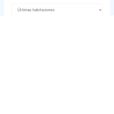
Renta / Noche (COP)
Filtrar habitaciones