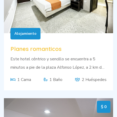
Alojamiento
Planes romanticos
Este hotel céntrico y sencillo se encuentra a 5
minutos a pie de la plaza Alfonso López, a 2 km del
Museo del Acordeón y a 4 km de los festivales de
1 Cama
1 Baño
2 Huéspedes
música del Parque de La Leyenda Vallenata
Consuelo Araujonoguera.
$ 0